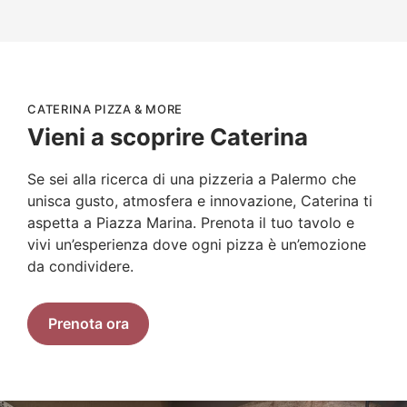
CATERINA PIZZA & MORE
Vieni a scoprire Caterina
×
Se sei alla ricerca di una pizzeria a Palermo che
Questo sito web utilizza
unisca gusto, atmosfera e innovazione, Caterina ti
cookie
aspetta a Piazza Marina. Prenota il tuo tavolo e
Questo sito web utilizza i cookie per migliorare
vivi un’esperienza dove ogni pizza è un’emozione
la tua esperienza di navigazione. Utilizzando il
da condividere.
nostro sito web acconsenti a tutti i cookie in
conformità con la nostra policy per i cookie.
Leggi di più
Prenota ora
STRETTAMENTE NECESSARI
PERFORMANCE