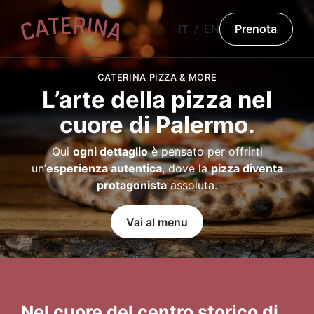
IT
EN
Prenota
CATERINA PIZZA & MORE
L’arte della pizza nel
cuore di Palermo.
Qui
ogni dettaglio
è pensato per offrirti
un’
esperienza autentica
, dove la
pizza diventa
protagonista
assoluta.
Vai al menu
Nel cuore del centro storico di